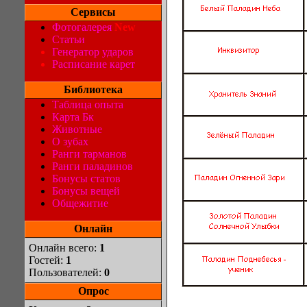
Сервисы
Фотогалерея
New
Статьи
Генератор ударов
Расписание карет
Библиотека
Таблица опыта
Карта Бк
Животные
О зубах
Ранги тарманов
Ранги паладинов
Бонусы статов
Бонусы вещей
Общежитие
Онлайн
Онлайн всего:
1
Гостей:
1
Пользователей:
0
Опрос