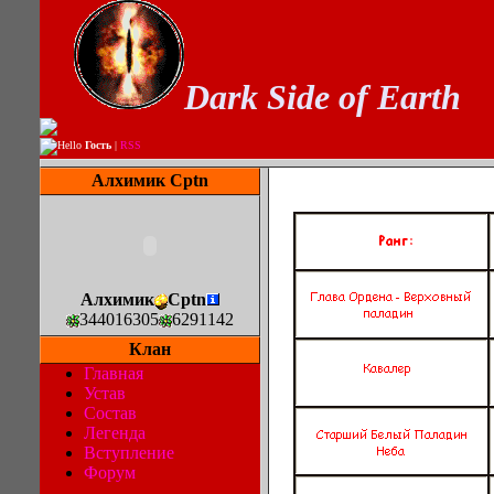
Dark Side of Earth
Hello
Гость
|
RSS
Алхимик Cptn
Алхимик
Cptn
344016305
6291142
Клан
Главная
Устав
Состав
Легенда
Вступление
Форум