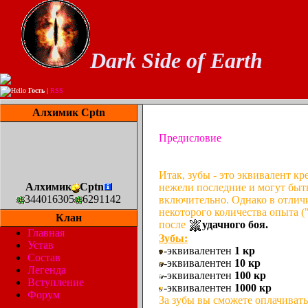
Dark Side of Earth
Hello
Гость
|
RSS
Алхимик Cptn
Предисловие
Итак, зубы - это эквивалент к
Алхимик
Cptn
нежели последние и могут быт
344016305
6291142
включительно. Однако в отлич
некоторого количества опыта (
Клан
после
удачного боя.
Главная
Зубы:
Устав
-эквивалентен
1 кр
Состав
-эквивалентен
10 кр
Легенда
-эквивалентен
100 кр
Вступление
-эквивалентен
1000 кр
Форум
За зубы вы сможете оплачивать