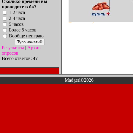
Сколько времени вы
проводите в бк?
1-2 часа
2-4 часа
5 часов
Также за зубы мжно открыть сч
Более 5 часов
Вообще неиграю
Не следует забывать, что купи
зубы, Вы не сможете сдать её 
Результаты
|
Архив
попытке ремонта Вас об этом о
опросов
Всего ответов:
47
*
Однако, Администрация немно
переходе на 8-й, 9-й и 10-й у
нежели предыдущие игроки. Эт
поскольку если ранее при пере
Madgerl©2026
персонажа было 700 кредитов, т
~36%.