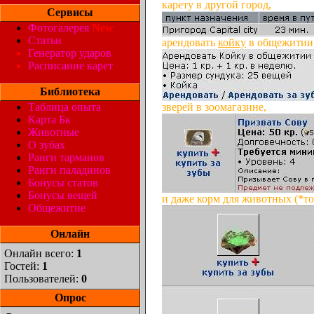
карету в другой город,
Сервисы
Фотогалерея
New
Статьи
арендовать
койку
в общежитии
Генератор ударов
Расписание карет
Библиотека
Таблица опыта
зверей в зоомагазине,
Карта Бк
Животные
О зубах
Ранги тарманов
Ранги паладинов
Бонусы статов
Бонусы вещей
и даже корм для животных (*то
Общежитие
Онлайн
Онлайн всего:
1
Гостей:
1
Пользователей:
0
Опрос