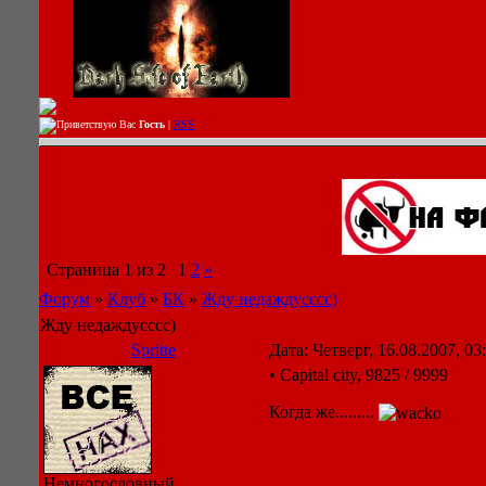
Приветствую Вас
Гость
|
RSS
Страница
1
из
2
1
2
»
Форум
»
Клуб
»
БК
»
Жду недаждусссс)
Жду недаждусссс)
Spritte
Дата: Четверг, 16.08.2007, 0
• Capital city, 9825 / 9999
Когда же.........
Немногословный