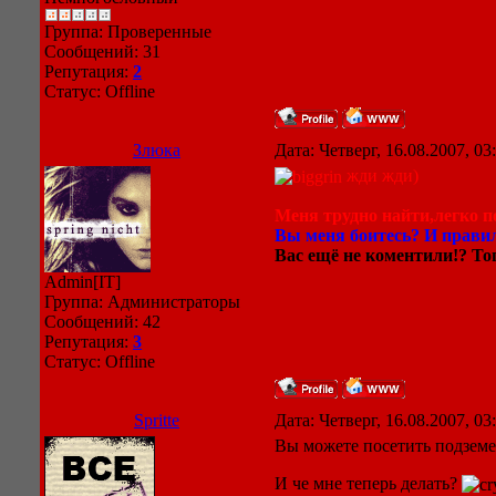
Группа: Проверенные
Сообщений:
31
Репутация:
2
Статус:
Offline
Злюка
Дата: Четверг, 16.08.2007, 0
жди жди)
Меня трудно найти,легко по
Вы меня боитесь? И правил
Вас ещё не коментили!? Тог
Admin[IT]
Группа: Администраторы
Сообщений:
42
Репутация:
3
Статус:
Offline
Spritte
Дата: Четверг, 16.08.2007, 0
Вы можете посетить подземел
И че мне теперь делать?