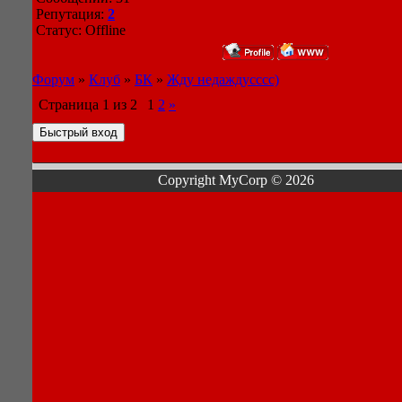
Репутация:
2
Статус:
Offline
Форум
»
Клуб
»
БК
»
Жду недаждусссс)
Страница
1
из
2
1
2
»
Copyright MyCorp © 2026