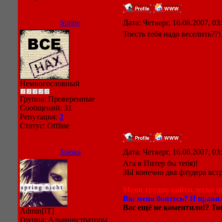
Spritte
Дата: Четверг, 16.08.2007, 0
Тоесть тебя надо веселить??)
Немногословный
Группа: Проверенные
Сообщений:
31
Репутация:
2
Статус:
Offline
Злюка
Дата: Четверг, 16.08.2007, 0
Ага в Питер бы тебя)!
ЗЫ конечно два флудера встр
Меня трудно найти,легко по
Вы меня боитесь? И правил
Вас ещё не коментили!? Тог
Admin[IT]
Группа: Администраторы