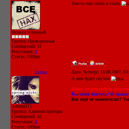
Тоесть еще спать и спать
Немногословный
Группа: Проверенные
Сообщений:
31
Репутация:
2
Статус:
Offline
Злюка
Дата: Четверг, 16.08.2007, 0
А мне будет скучно
Меня трудно найти,легко по
Вы меня боитесь? И правил
Вас ещё не коментили!? Тог
Admin[IT]
Группа: Администраторы
Сообщений:
42
Репутация:
3
Статус:
Offline