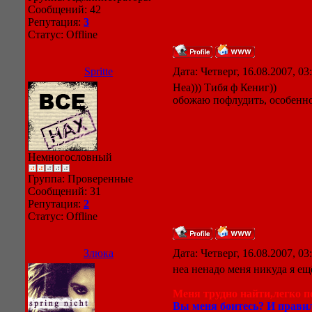
Сообщений:
42
Репутация:
3
Статус:
Offline
Spritte
Дата: Четверг, 16.08.2007, 0
Неа))) Тибя ф Кениг))
обожаю пофлудить, особенно
Немногословный
Группа: Проверенные
Сообщений:
31
Репутация:
2
Статус:
Offline
Злюка
Дата: Четверг, 16.08.2007, 0
неа ненадо меня никуда я ещ
Меня трудно найти,легко по
Вы меня боитесь? И правил