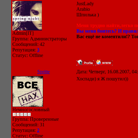
JustLady
Arabio
Шпилька )
Меня трудно найти,легко по
Вы меня боитесь? И правил
Admin[IT]
Вас ещё не коментили!? Тог
Группа: Администраторы
Сообщений:
42
Репутация:
3
Статус:
Offline
Spritte
Дата: Четверг, 16.08.2007, 0
Хоспади) я Ж пошутил))
Немногословный
Группа: Проверенные
Сообщений:
31
Репутация:
2
Статус:
Offline