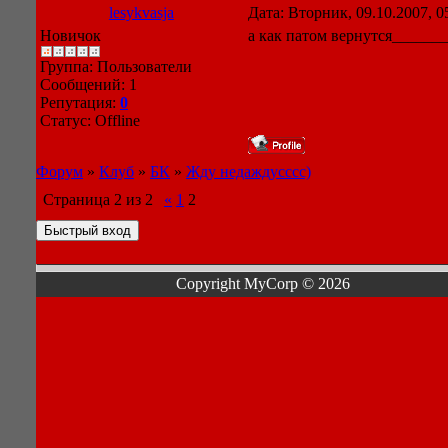
lesykvasja
Дата: Вторник, 09.10.2007, 
Новичок
а как патом вернутся_______
Группа: Пользователи
Сообщений:
1
Репутация:
0
Статус:
Offline
Форум
»
Клуб
»
БК
»
Жду недаждусссс)
Страница
2
из
2
«
1
2
Copyright MyCorp © 2026