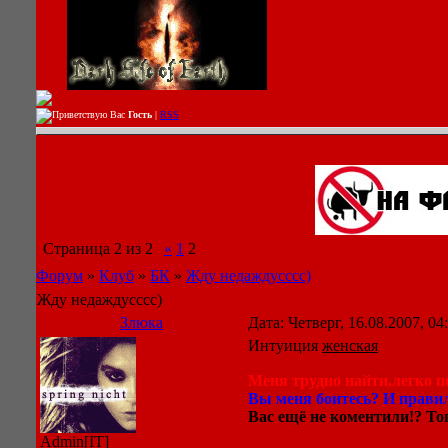
Приветствую Вас
Гость
|
RSS
Страница
2
из
2
«
1
2
Форум
»
Клуб
»
БК
»
Жду недаждусссс)
Жду недаждусссс)
Злюка
Дата: Четверг, 16.08.2007, 0
Интуиция
женская
Меня трудно найти,легко по
Вы меня боитесь? И правил
Вас ещё не коментили!? Тог
Admin[IT]