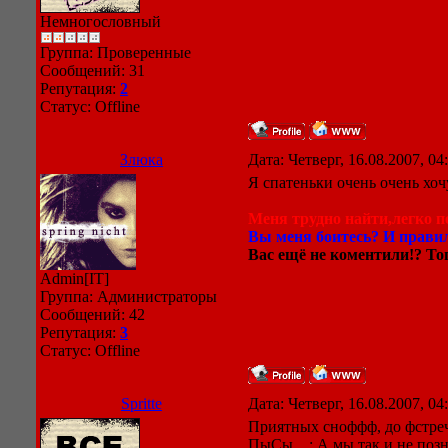
Немногословный
Группа: Проверенные
Сообщений:
31
Репутация:
2
Статус:
Offline
Злюка
Дата: Четверг, 16.08.2007, 0
Я спатеньки очень очень хоч
Меня трудно найти,легко по
Вы меня боитесь? И правил
Вас ещё не коментили!? Тог
Admin[IT]
Группа: Администраторы
Сообщений:
42
Репутация:
3
Статус:
Offline
Spritte
Дата: Четверг, 16.08.2007, 0
Приятных сноффф, до фстреч
ПыСы... : А мы так и не поз