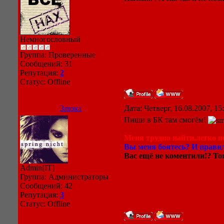
Немногословный
Группа: Проверенные
Сообщений:
31
Репутация:
2
Статус:
Offline
Злюка
Дата: Четверг, 16.08.2007, 1
Пиши в БК там смогём!
Меня трудно найти,легко по
Вы меня боитесь? И правил
Вас ещё не коментили!? Тог
Admin[IT]
Группа: Администраторы
Сообщений:
42
Репутация:
3
Статус:
Offline