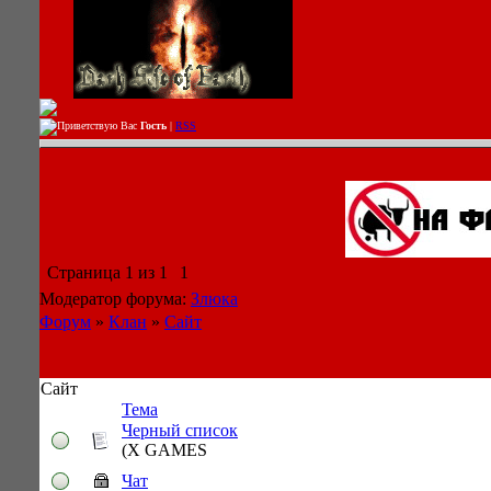
Приветствую Вас
Гость
|
RSS
Страница
1
из
1
1
Модератор форума:
Злюка
Форум
»
Клан
»
Сайт
Сайт
Тема
Черный список
(X GAMES
Чат