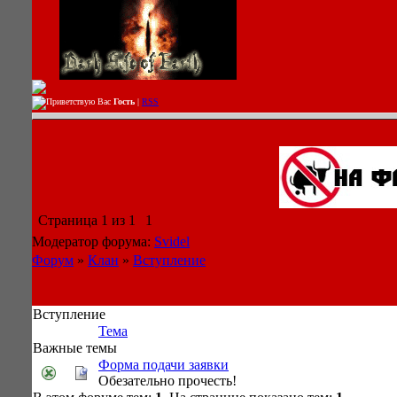
Приветствую Вас
Гость
|
RSS
Страница
1
из
1
1
Модератор форума:
Svidel
Форум
»
Клан
»
Вступление
Вступление
Тема
Важные темы
Форма подачи заявки
Обезательно прочесть!