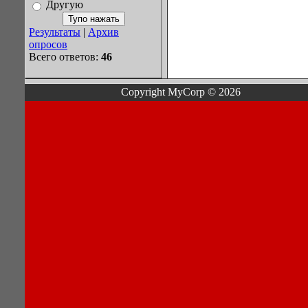
Другую
Результаты
|
Архив
опросов
Всего ответов:
46
Copyright MyCorp © 2026