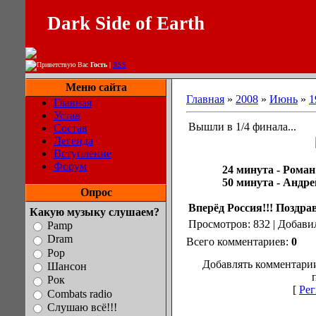
Dark Side of Earth
Приветствую Вас
Гость
|
RSS
Меню сайта
Главная
»
2008
»
Июнь
»
1
Главная
Устав
Вышли в 1/4 финала...
Состав
Легенда
Вступление
Форум
24 минута -
Роман
50 минута - Андре
Опрос
Вперёд Россия!!! Поздра
Какую музыку слушаем?
Просмотров: 832 | Добави
Pamp
Dram
Всего комментариев:
0
Pop
Добавлять комментарии
Шансон
Рок
[
Рег
Combats radio
Слушаю всё!!!